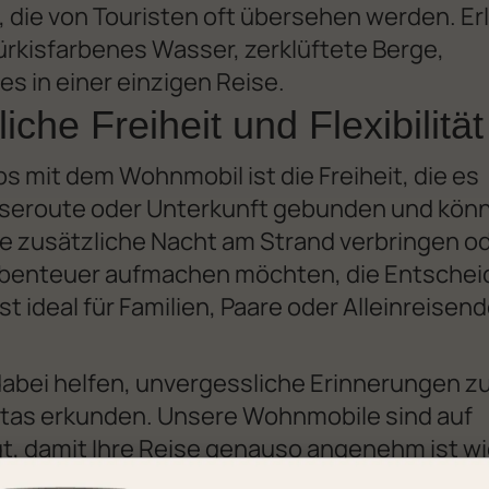
 die von Touristen oft übersehen werden. Er
 türkisfarbenes Wasser, zerklüftete Berge,
es in einer einzigen Reise.
iche Freiheit und Flexibilität
bs mit dem Wohnmobil ist die Freiheit, die es
 Reiseroute oder Unterkunft gebunden und kön
ine zusätzliche Nacht am Strand verbringen o
gabenteuer aufmachen möchten, die Entsche
ist ideal für Familien, Paare oder Alleinreisend
 dabei helfen, unvergessliche Erinnerungen z
etas erkunden. Unsere Wohnmobile sind auf
, damit Ihre Reise genauso angenehm ist wi