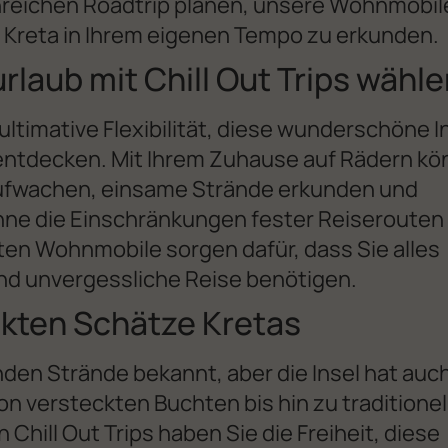
nreichen Roadtrip planen, unsere Wohnmobil
, Kreta in Ihrem eigenen Tempo zu erkunden.
aub mit Chill Out Trips wähl
ultimative Flexibilität, diese wunderschöne I
 entdecken. Mit Ihrem Zuhause auf Rädern k
 aufwachen, einsame Strände erkunden und
ne die Einschränkungen fester Reiserouten
en Wohnmobile sorgen dafür, dass Sie alles
und unvergessliche Reise benötigen.
ckten Schätze Kretas
den Strände bekannt, aber die Insel hat auc
on versteckten Buchten bis hin zu traditionel
hill Out Trips haben Sie die Freiheit, diese