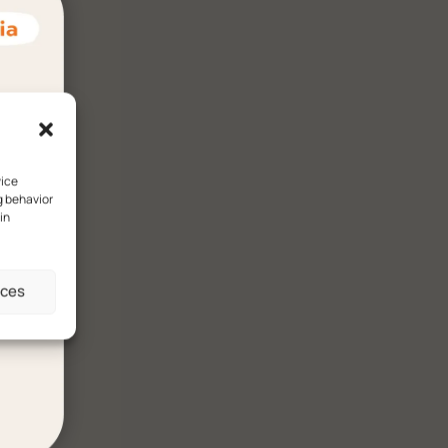
n Sie
vice
g behavior
in
nces