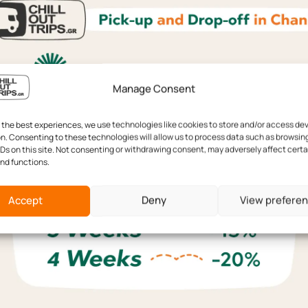
auf das Abenteuer Ihres Lebens und entdecke
Manage Consent
 the best experiences, we use technologies like cookies to store and/or access de
n. Consenting to these technologies will allow us to process data such as browsin
IDs on this site. Not consenting or withdrawing consent, may adversely affect certa
nd functions.
hillOutTrips-Team
Accept
Deny
View prefere
 stammt vom Team von Chill Out Trips, einer Gruppe leidenschaftlicher
Abenteuerlustiger. Mit ihrer Begeisterung für Roadtrips und die
traße teilt unser Team Tipps, Geschichten und Inspirationen, die
 anregen, Kreta zu erkunden.