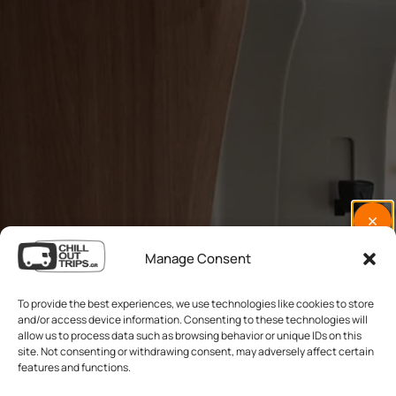
Manage Consent
To provide the best experiences, we use technologies like cookies to store
and/or access device information. Consenting to these technologies will
allow us to process data such as browsing behavior or unique IDs on this
site. Not consenting or withdrawing consent, may adversely affect certain
features and functions.