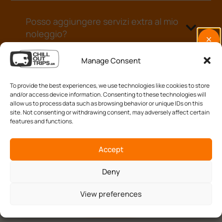
Posso aggiungere servizi extra al mio
noleggio?
Manage Consent
Il pagamento è sicuro?
To provide the best experiences, we use technologies like cookies to store
and/or access device information. Consenting to these technologies will
allow us to process data such as browsing behavior or unique IDs on this
site. Not consenting or withdrawing consent, may adversely affect certain
Dove posso ritirare il camper?
features and functions.
Accept
Cosa succede se devo cancellare la
Deny
prenotazione?
View preferences