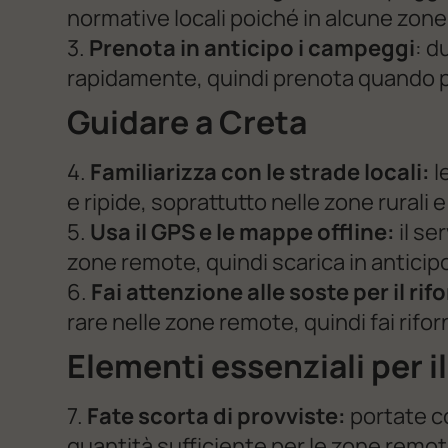
normative locali poiché in alcune zon
3.
Prenota in anticipo i campeggi
: d
rapidamente, quindi prenota quando p
Guidare a Creta
4.
Familiarizza con le strade locali:
l
e ripide, soprattutto nelle zone rural
5.
Usa il GPS e le mappe offline:
il se
zone remote, quindi scarica in anticip
6.
Fai attenzione alle soste per il ri
rare nelle zone remote, quindi fai ri
Elementi essenziali per 
7.
Fate scorta di provviste:
portate co
quantità sufficiente per le zone remot