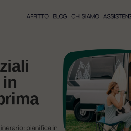
AFFITTO
BLOG
CHI SIAMO
ASSISTEN
iali
 in
prima
tinerario: pianifica in