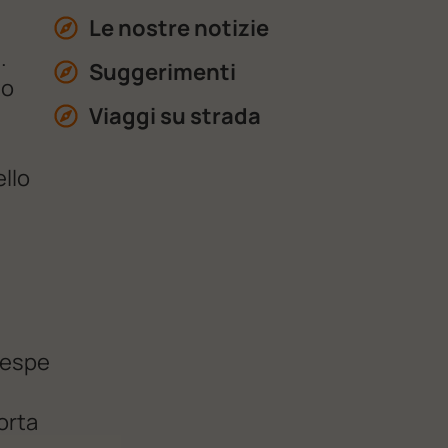
Le nostre notizie
.
Suggerimenti
to
Viaggi su strada
ello
 vespe
porta