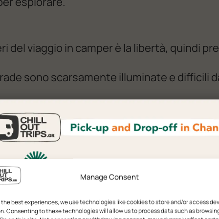
per esplorare.
i del viaggio in camper è la libertà, quindi pre
rade sono scarsamente illuminate e difficili d
 di emergenza:
salva i numeri dei servizi di
adale.
ostro viaggio
e spiagge poco conosciute, villaggi di mont
Manage Consent
.
eco:
la gente del posto apprezza anche il min
 the best experiences, we use technologies like cookies to store and/or access de
n. Consenting to these technologies will allow us to process data such as browsin