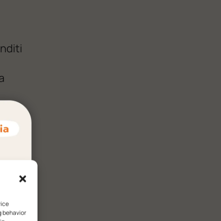
nditi
a
agna e
imo
vice
g behavior