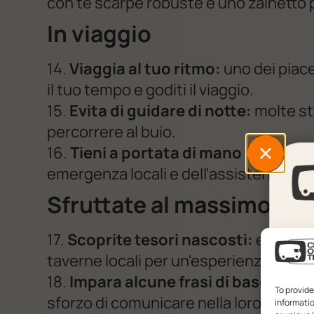
con te scarpe robuste e uno zainetto 
In viaggio
14.
Viaggia al tuo ritmo:
uno dei piacer
il tuo tempo e goditi il viaggio.
15.
Evita di guidare di notte:
molte st
percorrere al buio.
16.
Tieni a portata di mano i numeri
emergenza locali e dell'assistenza str
Sfruttate al massimo il v
17.
Scoprite tesori nascosti:
esplorat
taverne locali per un'esperienza unica
18.
Impara alcune frasi di base in gr
To provide
sforzo di comunicare nella loro lingua.
informatio