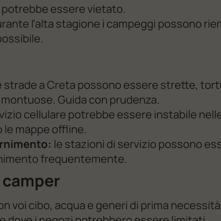
e potrebbe essere vietato.
urante l'alta stagione i campeggi possono rie
ossibile.
e strade a Creta possono essere strette, tor
i e montuose. Guida con prudenza.
rvizio cellulare potrebbe essere instabile nell
o le mappe offline.
fornimento:
le stazioni di servizio possono es
fornimento frequentemente.
il camper
n voi cibo, acqua e generi di prima necessità
e dove i negozi potrebbero essere limitati.